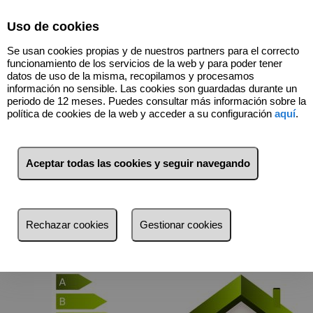
Select Language
▼
Uso de cookies
Se usan cookies propias y de nuestros partners para el correcto
funcionamiento de los servicios de la web y para poder tener
datos de uso de la misma, recopilamos y procesamos
información no sensible. Las cookies son guardadas durante un
Certificado Energético
periodo de 12 meses. Puedes consultar más información sobre la
política de cookies de la web y acceder a su configuración
aquí
.
Le ayudamos con su Certificado Energético
La
certificación energética
califica energéticamente un
Aceptar todas las cookies y seguir navegando
inmueble calculando el consumo anual de energía necesario
para satisfacer la demanda energética de un edificio en
condiciones normales de ocupación y funcionamiento.
Y es obligatorio desde del 1 de Junio de 2.013
Rechazar cookies
Gestionar cookies